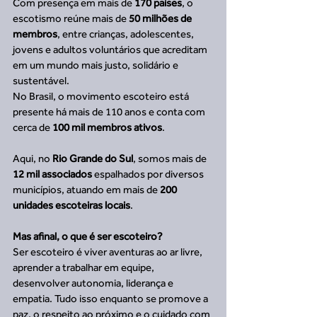
Com presença em mais de 
170 países
, o 
escotismo reúne mais de 
50 milhões de 
membros
, entre crianças, adolescentes, 
jovens e adultos voluntários que acreditam 
em um mundo mais justo, solidário e 
sustentável.
No Brasil, o movimento escoteiro está 
presente há mais de 110 anos e conta com 
cerca de 
100 mil membros ativos
.
Aqui, no 
Rio Grande do Sul
, somos mais de 
12 mil associados
 espalhados por diversos 
municípios, atuando em mais de 
200 
unidades escoteiras locais
.
Mas afinal, o que é ser escoteiro?
Ser escoteiro é viver aventuras ao ar livre, 
aprender a trabalhar em equipe, 
desenvolver autonomia, liderança e 
empatia. Tudo isso enquanto se promove a 
paz, o respeito ao próximo e o cuidado com 