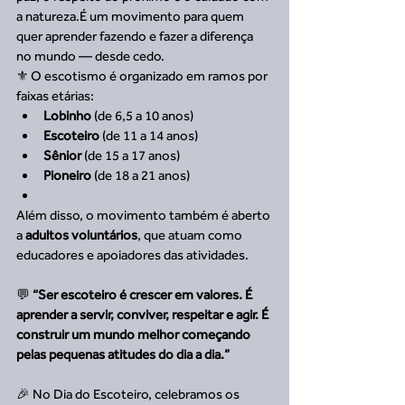
a natureza.É um movimento para quem 
quer aprender fazendo e fazer a diferença 
no mundo — desde cedo.
⚜️ O escotismo é organizado em ramos por 
faixas etárias:
Lobinho
 (de 6,5 a 10 anos)
Escoteiro
 (de 11 a 14 anos)
Sênior
 (de 15 a 17 anos)
Pioneiro
 (de 18 a 21 anos)
Além disso, o movimento também é aberto 
a 
adultos voluntários
, que atuam como 
educadores e apoiadores das atividades.
💬 
“Ser escoteiro é crescer em valores. É 
aprender a servir, conviver, respeitar e agir. É 
construir um mundo melhor começando 
pelas pequenas atitudes do dia a dia.”
🎉 No Dia do Escoteiro, celebramos os 