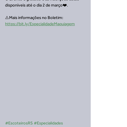
disponíveis até o dia 2 de março❤️. 
⚠️Mais informações no Boletim: 
https://bit.ly/EspecialidadeMaquiagem
#EscoteirosRS
#Especialidades