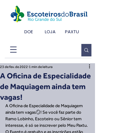
DOE
LOJA
PAXTU
23 de fev. de 2022
1 min de leitura
A Oficina de Especialidade
de Maquiagem ainda tem
vagas!
A Oficina de Especialidade de Maquiagem 
ainda tem vagas🪞! Se você faz parte do 
Ramo Lobinho, Escoteiro ou Sênior tem 
interesse, é só se inscrever pelo Meu Paxtu. 
O Evento é gratuito e as inscrições estão 