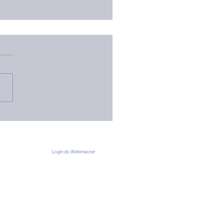
pamento de Pioneirias
rande Porte reúne jovens
ferentes Distritos na Ilha
avão
Login do Webmaster