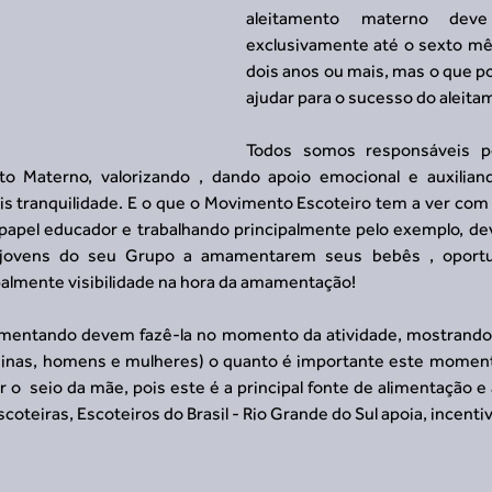
aleitamento materno deve
exclusivamente até o sexto mês
dois anos ou mais, mas o que p
ajudar para o sucesso do aleit
Todos somos responsáveis po
o Materno, valorizando , dando apoio emocional e auxilian
ranquilidade. E o que o Movimento Escoteiro tem a ver com is
apel educador e trabalhando principalmente pelo exemplo, dev
 jovens do seu Grupo a amamentarem seus bebês , oportu
almente visibilidade na hora da amamentação! 
entando devem fazê-la no momento da atividade, mostrando à
inas, homens e mulheres) o quanto é importante este momento 
 o  seio da mãe, pois este é a principal fonte de alimentação 
coteiras, Escoteiros do Brasil - Rio Grande do Sul apoia, incentiv