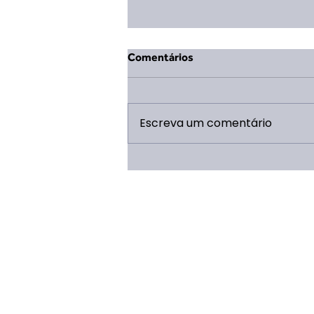
Comentários
Escreva um comentário
Publicada a parceria para a
estruturação do Refeitório do
Campo Escola Escoteiro!