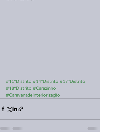
#11ºDistrito
#14ºDistrito
#17ºDistrito
#18ºDistrito
#Carazinho
#CaravanadeInteriorização