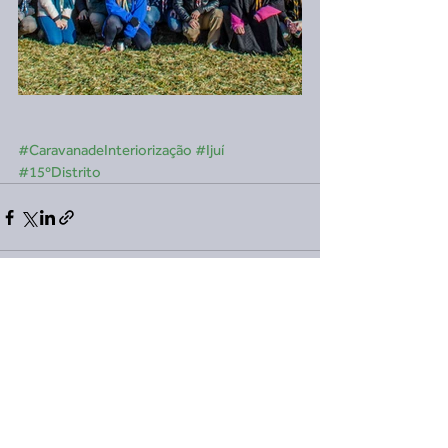
#CaravanadeInteriorização
#Ijuí
#15ºDistrito
Ver tudo
Posts recentes