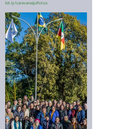
bit.ly/caravanaijuifotos