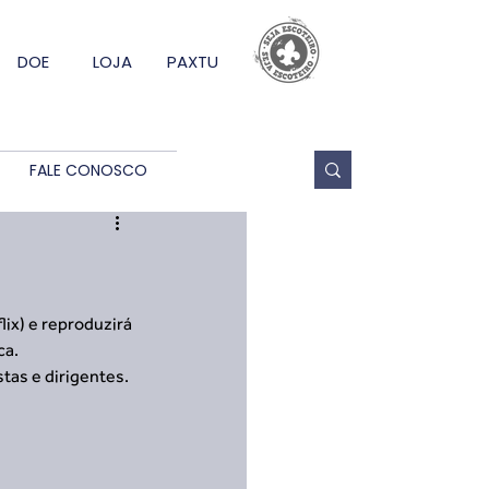
DOE
LOJA
PAXTU
FALE CONOSCO
ix) e reproduzirá 
ca.
tas e dirigentes. 