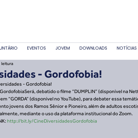
UNTÁRIO
EVENTOS
JOVEM
DOWNLOADS
NOTÍCIAS
 leitura
sidades - Gordofobia!
ersidades - Gordofobia! 
GordofobiaSerá, debatido o filme “DUMPLIN” (disponível na Netfl
gem “GORDA” (disponível no YouTube), para debater essa temáti
nto jovens dos Ramos Sênior e Pioneiro, além de adultos escotis
almente, mediante o uso da plataforma institucional do Zoom.
NK: 
http://bit.ly/CineDiversidadesGordofobia