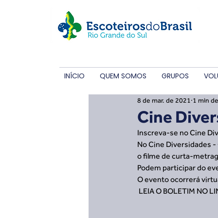
INÍCIO
QUEM SOMOS
GRUPOS
VOL
8 de mar. de 2021
1 min de
Cine Diver
Inscreva-se no Cine Div
No Cine Diversidades - 
o filme de curta-metra
Podem participar do eve
O evento ocorrerá virtu
 LEIA O BOLETIM NO LI