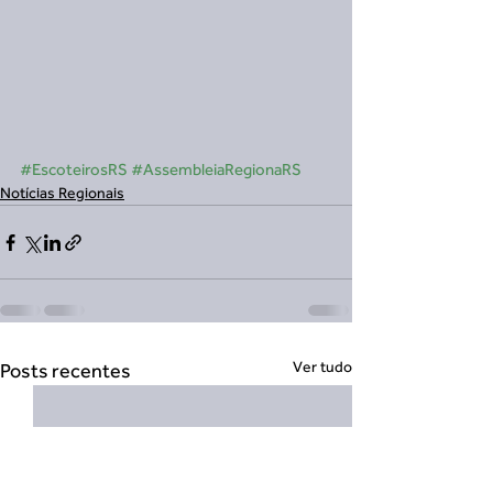
#EscoteirosRS
#AssembleiaRegionaRS
Notícias Regionais
Ver tudo
Posts recentes