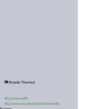
📷 Ricardo Thomazi
#EscoteirosRS
#CursoAvancadodoRamoSeniorRS
Eventos