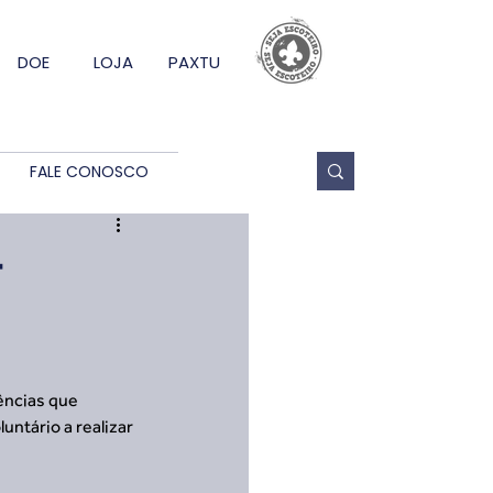
DOE
LOJA
PAXTU
FALE CONOSCO
-
ências que 
tário a realizar 