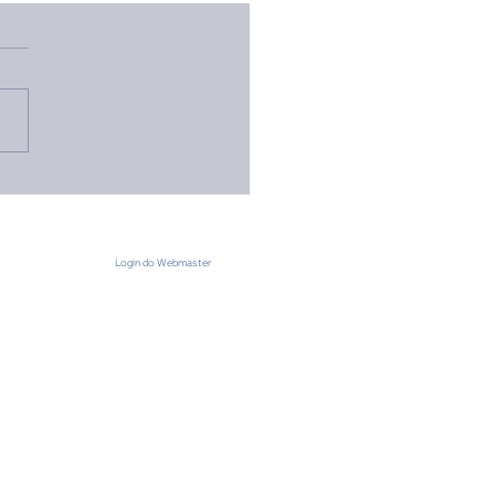
o Preliminar - Não-me-
e 2025
Login do Webmaster