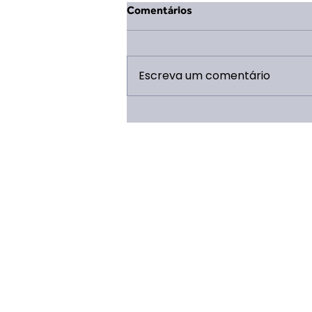
Comentários
Escreva um comentário
Curso Intermediário – Linha
Escotista – Ramo Escoteiro –
HÍBRIDO: Novembro de 2025
em Viamão/RS.