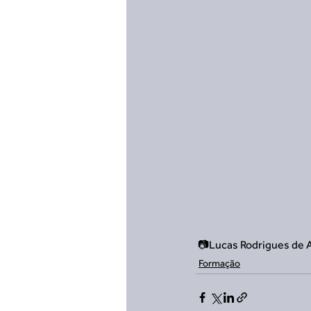
 📷Lucas Rodrigues de 
Formação