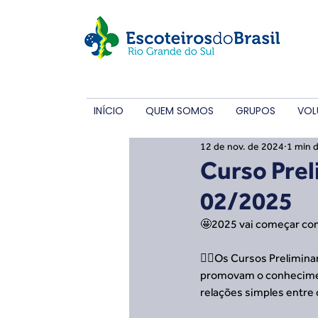
INÍCIO
QUEM SOMOS
GRUPOS
VOL
12 de nov. de 2024
1 min d
Curso Prel
02/2025
🤩2025 vai começar com
👉🏻Os Cursos Prelimin
promovam o conheciment
relações simples entre 