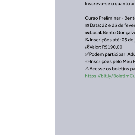
Inscreva-se o quanto an
Curso Preliminar - Ben
📅Data: 22 e 23 de feve
🚗Local: Bento Gonçalv
📝Inscrições até: 05 de
💰Valor: R$190,00
✅Podem participar: Adu
🪢Inscrições pelo Meu 
⚠️Acesse os boletins p
https://bit.ly/Boletim