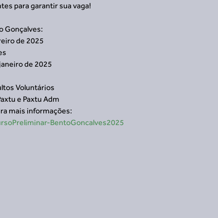
tes para garantir sua vaga!
to Gonçalves:
reiro de 2025
es
 janeiro de 2025
ltos Voluntários
Paxtu e Paxtu Adm
ara mais informações:
CursoPreliminar-BentoGoncalves2025