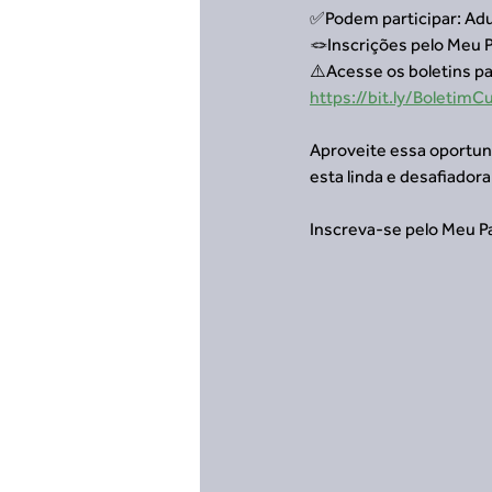
✅Podem participar: Adu
🪢Inscrições pelo Meu 
⚠️Acesse os boletins p
https://bit.ly/Boleti
Aproveite essa oportun
esta linda e desafiador
Inscreva-se pelo Meu P