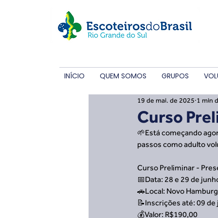
INÍCIO
QUEM SOMOS
GRUPOS
VOL
19 de mai. de 2025
1 min d
Curso Prel
🌱Está começando agor
passos como adulto volu
Curso Preliminar - Pres
📅Data: 28 e 29 de jun
🚗Local: Novo Hambur
📝Inscrições até: 09 de
💰Valor: R$190,00