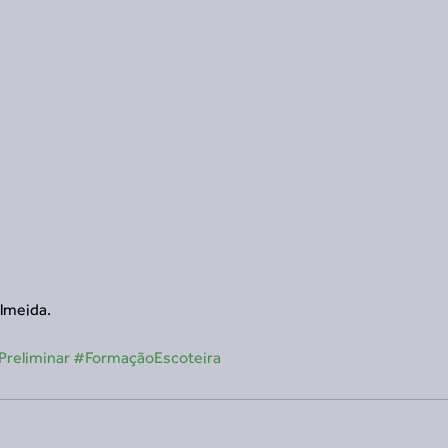
lmeida.
reliminar
#FormaçãoEscoteira