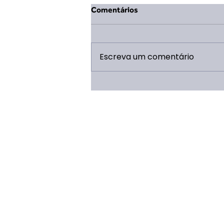
Comentários
Escreva um comentário
XIV ERVL: 5 Motivos pra tu
não perder por nada!