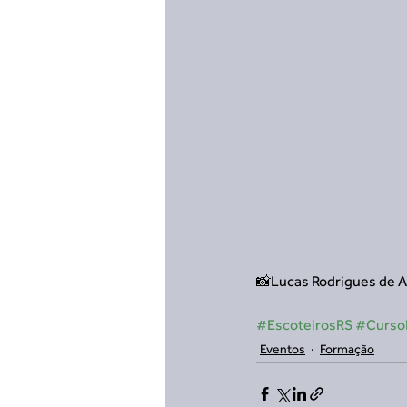
📸Lucas Rodrigues de A
#EscoteirosRS
#CursoP
Eventos
Formação