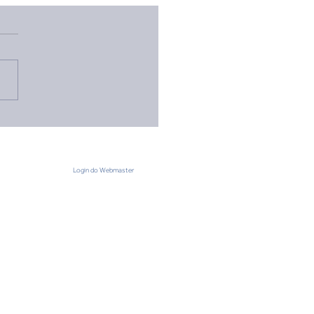
 Escoteiro 2026 -
mbre as principais
rmações
Login do Webmaster