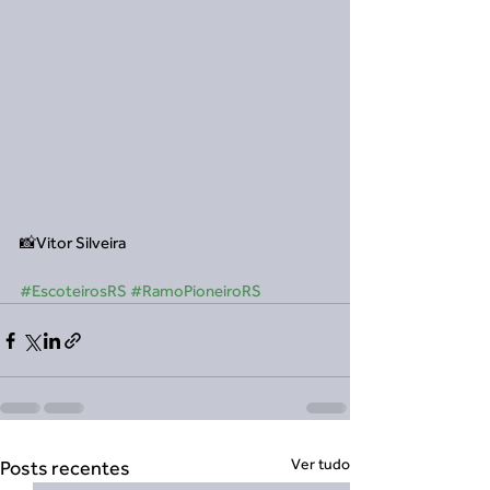
📸Vitor Silveira
#EscoteirosRS
#RamoPioneiroRS
Ver tudo
Posts recentes