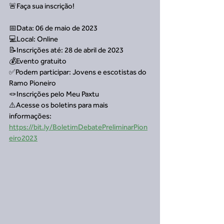
🚨Faça sua inscrição!
📅Data: 06 de maio de 2023
💻Local: Online
📝Inscrições até: 28 de abril de 2023
💰Evento gratuito
✅Podem participar: Jovens e escotistas do 
Ramo Pioneiro
🪢Inscrições pelo Meu Paxtu
⚠️Acesse os boletins para mais 
informações: 
https://bit.ly/BoletimDebatePreliminarPion
eiro2023