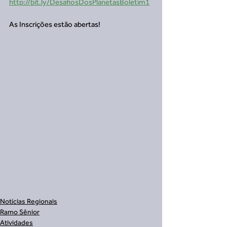
http://bit.ly/DesafiosDosPlanetasBoletim1
As Inscrições estão abertas! 
Notícias Regionais
Ramo Sênior
Atividades