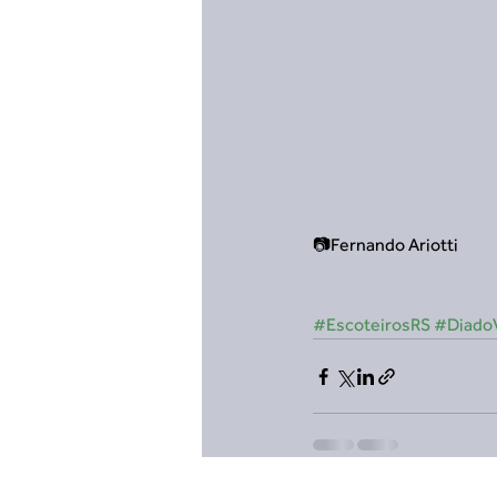
📷Fernando Ariotti
#EscoteirosRS
#DiadoV