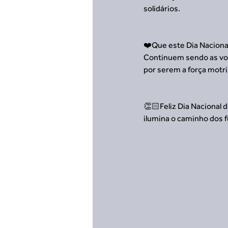
solidários.
❤️Que este Dia Nacional
Continuem sendo as voz
por serem a força mot
👏🏻Feliz Dia Nacional 
ilumina o caminho dos f