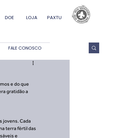
DOE
LOJA
PAXTU
FALE CONOSCO
omos e do que 
ra gratidão a 
s jovens. Cada 
 terra fértil das 
sáveis e 