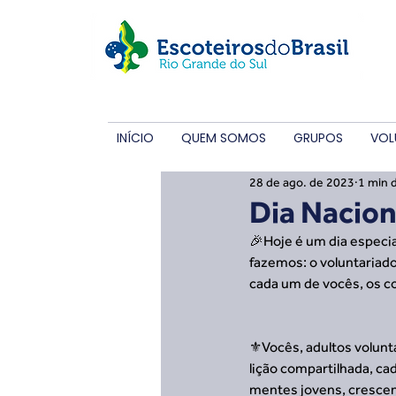
INÍCIO
QUEM SOMOS
GRUPOS
VOL
28 de ago. de 2023
1 min d
Dia Nacion
🎉Hoje é um dia especi
fazemos: o voluntariado
cada um de vocês, os c
⚜️Vocês, adultos volunt
lição compartilhada, cad
mentes jovens, crescen