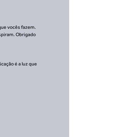
que vocês fazem. 
spiram. Obrigado 
cação é a luz que 