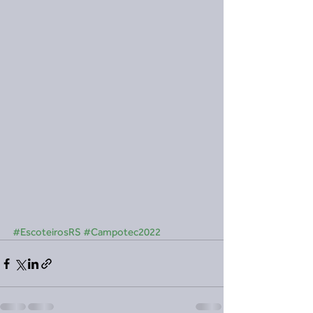
#EscoteirosRS
#Campotec2022