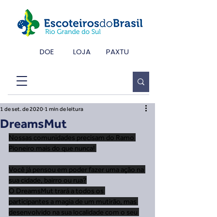
DOE
LOJA
PAXTU
1 de set. de 2020
1 min de leitura
DreamsMut
Nossas comunidades precisam do Ramo 
Pioneiro mais do que nunca! 
Você já pensou em poder fazer uma ação na 
sua cidade, bairro ou rua?
O DreamsMut trará a todos os 
participantes a magia de um mutirão, mas 
desenvolvido na sua localidade com o seu 