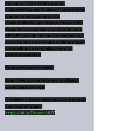
clã, nos dias 17 e 18 de outubro.
O Mutirão Regional Pioneiro DreamsMut é 
o primeiro mutirão remoto e 
descentralizado, que proporciona a todos 
os pioneiros e pioneiras a prática do lema 
SERVIR, levando em conta o cenário atual 
do país e pensando no que podemos fazer 
para melhorar a comunidade na qual 
estamos inseridos!
Vem sonhar com a gente! 
As inscrições já estão abertas no Paxtu! 
Garanta já a sua vaga.
O Boletim 1 já está disponível em sua nova 
versão confira aqui: 
https://bit.ly/DreamsMUT