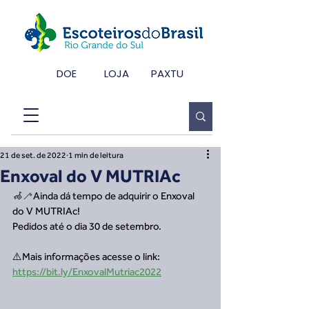
DOE
LOJA
PAXTU
21 de set. de 2022
1 min de leitura
Enxoval do V MUTRIAc
🦽🦯Ainda dá tempo de adquirir o Enxoval 
do V MUTRIAc!
Pedidos até o dia 30 de setembro.
⚠️Mais informações acesse o link: 
https://bit.ly/EnxovalMutriac2022