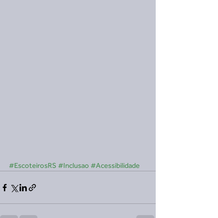
#EscoteirosRS
#Inclusao
#Acessibilidade