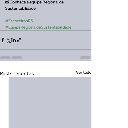
📸Conheça a equipe Regional de 
Sustentabilidade 
#EscoteirosRS
#EquipeRegionaldeSustentabilidade
Ver tudo
Posts recentes