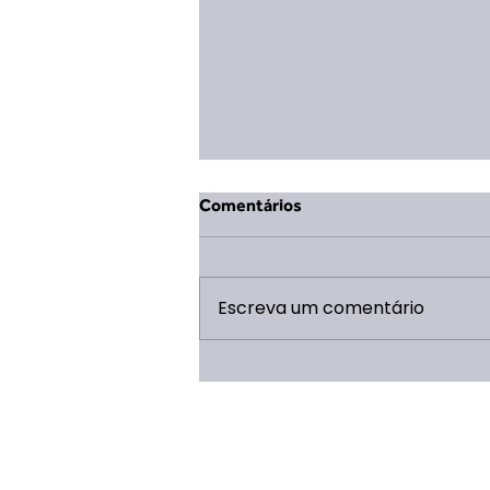
Comentários
Escreva um comentário
XIV ERVL: 5 Motivos pra tu
não perder por nada!