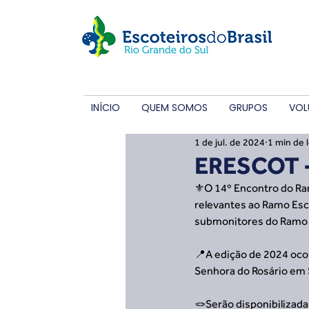
INÍCIO
QUEM SOMOS
GRUPOS
VOL
1 de jul. de 2024
1 min de l
ERESCOT -
⚜️O 14º Encontro do R
relevantes ao Ramo Esco
submonitores do Ramo E
📍A edição de 2024 ocor
Senhora do Rosário em 
🪢Serão disponibilizada