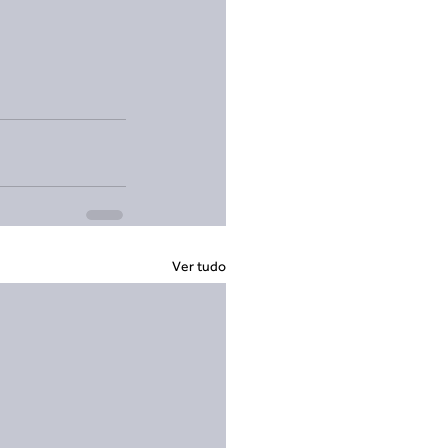
Ver tudo