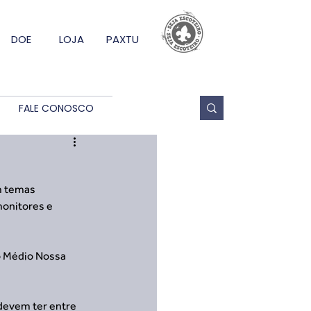
DOE
LOJA
PAXTU
FALE CONOSCO
m temas 
monitores e 
o Médio Nossa 
devem ter entre 