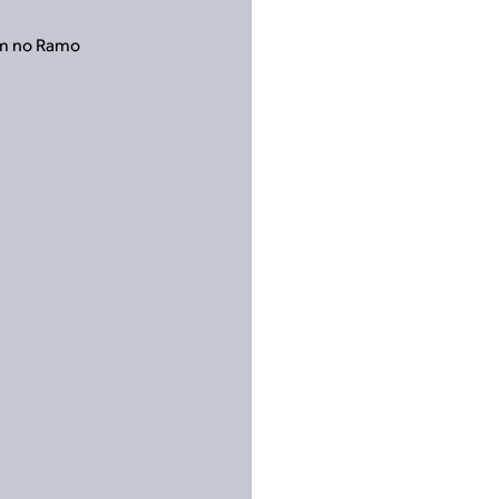
em no Ramo 