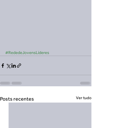
#RededeJovensLíderes
Ver tudo
Posts recentes