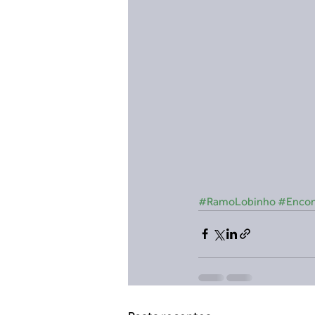
#RamoLobinho
#Encon