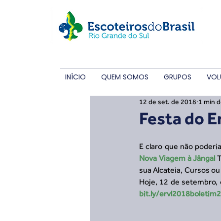
INÍCIO
QUEM SOMOS
GRUPOS
VOL
12 de set. de 2018
1 min d
Festa do E
E claro que não poderi
Nova Viagem à Jângal
 
sua Alcateia, Cursos o
bit.ly/ervl2018boletim2