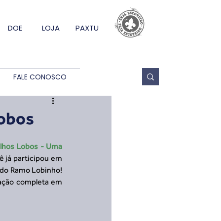
DOE
LOJA
PAXTU
FALE CONOSCO
Lobos
lhos Lobos - Uma 
 já participou em 
 do Ramo Lobinho! 
Hoje, 12 de setembro, é o último dia de inscrição. Confira o Boletim 2 com a programação completa em 