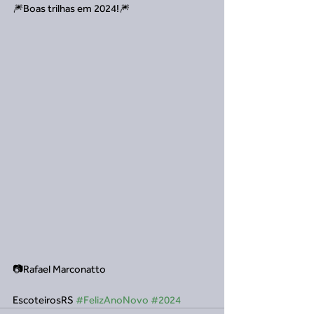
🎆Boas trilhas em 2024!🎆
📷Rafael Marconatto
EscoteirosRS 
#FelizAnoNovo
#2024