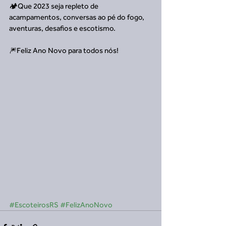
🏕️Que 2023 seja repleto de 
acampamentos, conversas ao pé do fogo, 
aventuras, desafios e escotismo.
🎆Feliz Ano Novo para todos nós!
#EscoteirosRS
#FelizAnoNovo