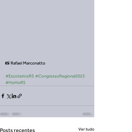
📸 Rafael Marconatto
#EscoteirosRS
#CongressoRegional2023
#HoHoRS
Ver tudo
Posts recentes