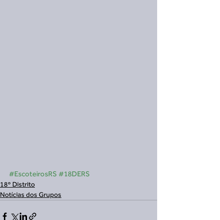
#EscoteirosRS
#18DERS
18º Distrito
Notícias dos Grupos