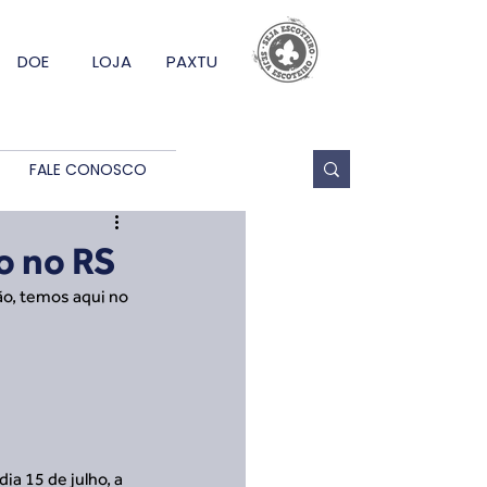
DOE
LOJA
PAXTU
FALE CONOSCO
o no RS
o, temos aqui no 
ia 15 de julho, a 