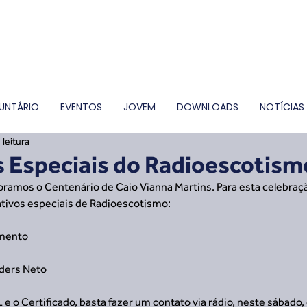
UNTÁRIO
EVENTOS
JOVEM
DOWNLOADS
NOTÍCIAS
 leitura
s Especiais do Radioescotism
oramos o Centenário de Caio Vianna Martins. Para esta celebraçã
ativos especiais de Radioescotismo:
mento
iders Neto
e o Certificado, basta fazer um contato via rádio, neste sábado, d