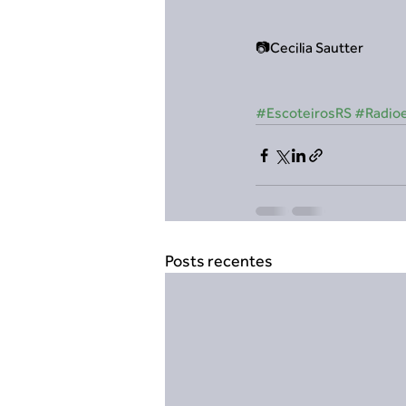
📷Cecilia Sautter
#EscoteirosRS
#Radio
Posts recentes