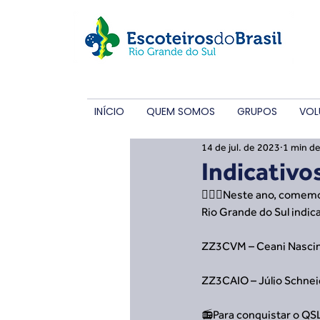
INÍCIO
QUEM SOMOS
GRUPOS
VOL
14 de jul. de 2023
1 min de
Indicativo
🙋🏼‍♂️Neste ano, comem
Rio Grande do Sul indic
ZZ3CVM – Ceani Nasci
ZZ3CAIO – Júlio Schne
📻Para conquistar o QSL 