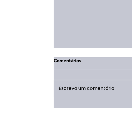
Comentários
Escreva um comentário
Mudança na Coordenação
Geral da ERP 2026: Eduarda
Vieira Lopes assume o cargo
após término de ciclo de Saulo
Caldeira