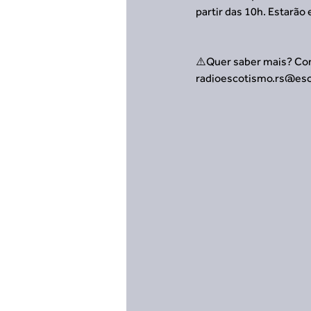
partir das 10h. Estarã
⚠️Quer saber mais? Con
radioescotismo.rs@esc