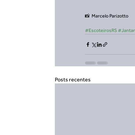
📸  Marcelo Parizotto
#EscoteirosRS
#Jantar
Posts recentes