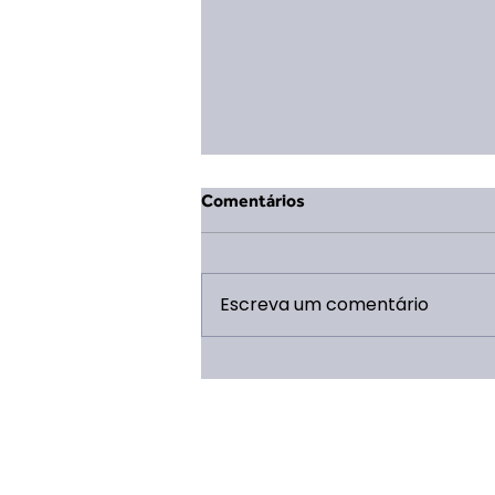
Comentários
Escreva um comentário
Mudança na Coordenação
Geral da ERP 2026: Eduarda
Vieira Lopes assume o cargo
após término de ciclo de Saulo
Caldeira