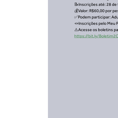
📝Inscrições até: 28 de
💰Valor: R$60,00 por p
✅Podem participar: Adul
🪢Inscrições pelo Meu 
⚠️Acesse os boletins pa
https://bit.ly/Boletim