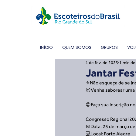
INÍCIO
QUEM SOMOS
GRUPOS
VOL
1 de fev. de 2023
1 min de 
Jantar Fes
⚜️Não esqueça de se ins
😉Venha saborear uma b
😍Faça sua Inscrição no
Congresso Regional 202
📅Data: 25 de março de
💻Local: Porto Alegre