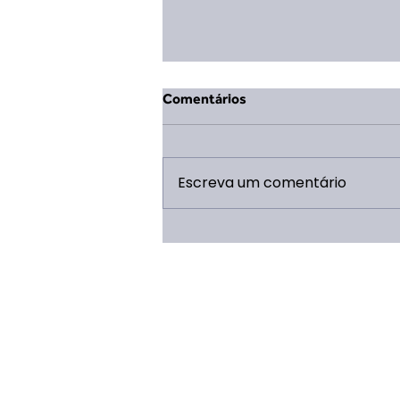
Comentários
Escreva um comentário
Mudança na Coordenação
Geral da ERP 2026: Eduarda
Vieira Lopes assume o cargo
após término de ciclo de Saulo
Caldeira