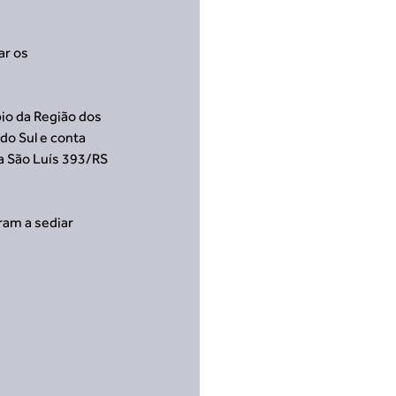
r os 
io da Região dos 
do Sul e conta 
 São Luís 393/RS 
am a sediar 