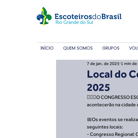
INÍCIO
QUEM SOMOS
GRUPOS
VOL
7 de jan. de 2025
1 min de 
Local do C
2025
🙋🏻‍♂️O CONGRESSO E
acontecerão na cidade 
📅Os eventos se realiz
seguintes locais:
- Congresso Regional: C