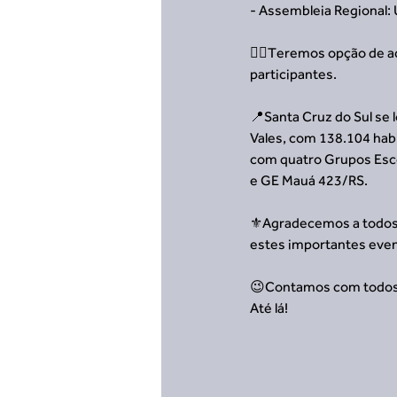
- Assembleia Regional: 
👉🏻Teremos opção de a
participantes.
📍Santa Cruz do Sul se 
Vales, com 138.104 habi
com quatro Grupos Esco
e GE Mauá 423/RS.
⚜️Agradecemos a todos o
estes importantes even
😉Contamos com todos 
Até lá!