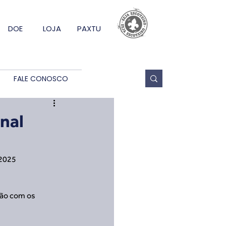
DOE
LOJA
PAXTU
FALE CONOSCO
nal
2025 
rão com os 