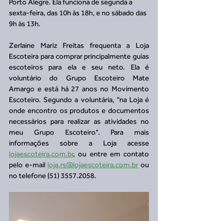
Porto Alegre. Ela funciona de segunda a 
sexta-feira, das 10h às 18h, e no sábado das 
9h às 13h. 
Zerlaine Mariz Freitas frequenta a Loja 
Escoteira para comprar principalmente guias 
escoteiros para ela e seu neto. Ela é 
voluntário do Grupo Escoteiro Mate 
Amargo e está há 27 anos no Movimento 
Escoteiro. Segundo a voluntária, "na Loja é 
onde encontro os produtos e documentos 
necessários para realizar as atividades no 
meu Grupo Escoteiro". Para mais 
informações sobre a Loja acesse 
lojaescoteira.com.br
, ou entre em contato 
pelo e-mail 
loja.rs@lojaescoteira.com.br
 ou 
no telefone (51) 3557.2058. 