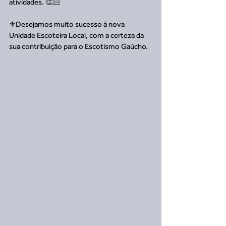
atividades. 👏🏻
⚜️Desejamos muito sucesso à nova 
Unidade Escoteira Local, com a certeza da 
sua contribuição para o Escotismo Gaúcho. 