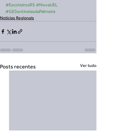
#EscoteirosRS
#NovaUEL
#GESentinelasdaPalmeira
Notícias Regionais
Ver tudo
Posts recentes