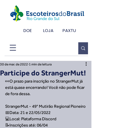
DOE
LOJA
PAXTU
30 de mar. de 2022
1 min de leitura
Participe do StrangerMut!
👀O prazo para inscrição no StrangerMut já 
está quase encerrando! Você não pode ficar 
de fora dessa. 
StrangerMut - 49° Mutirão Regional Pioneiro
📅Data: 21 e 22/05/2022
💻Local: Plataforma Discord
📝Inscrições até: 06/04