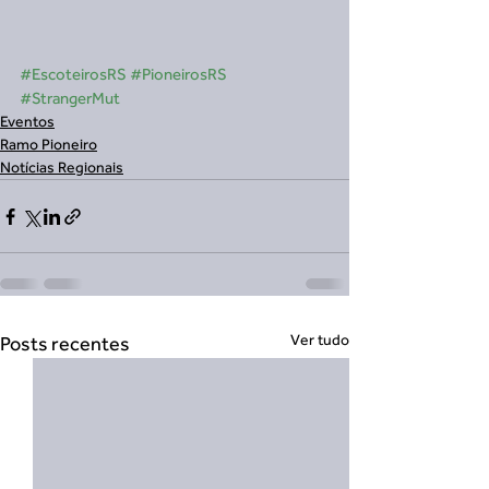
#EscoteirosRS
#PioneirosRS
#StrangerMut
Eventos
Ramo Pioneiro
Notícias Regionais
Ver tudo
Posts recentes