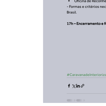
Oficina de Reconh
- Formas e critérios ne
Brasil.
17h – Encerramento e fo
#CaravanadeInterioriz