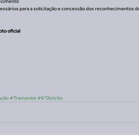
ecimento 
cessários para a solicitação e concessão dos reconhecimentos d
to oficial
ação
#Tramandaí
#6ºDistrito