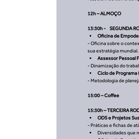
12h – ALMOÇO
13:30h -    SEGUNDA 
Oficina de Empode
- Oficina sobre o cont
sua estratégia mundial.
Assessor Pessoal 
- Dinamização do trabal
Ciclo de Programa 
- Metodologia de plane
15:00 – Coffee
15:30h – TERCEIRA RO
ODS e Projetos Su
- Práticas e fichas de a
Diversidades que n