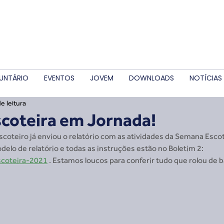
UNTÁRIO
EVENTOS
JOVEM
DOWNLOADS
NOTÍCIAS
e leitura
coteira em Jornada!
scoteiro já enviou o relatório com as atividades da Semana Esco
delo de relatório e todas as instruções estão no Boletim 2: 
scoteira-2021
. Estamos loucos para conferir tudo que rolou de 