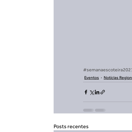
#semanaescoteira202
Eventos
Notícias Region
Posts recentes