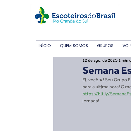
INÍCIO
QUEM SOMOS
GRUPOS
VOL
12 de ago. de 2021
1 min d
Semana Es
Ei, você👊! Seu Grupo E
para a última hora! O mo
https://bit.ly/SemanaE
jornada!