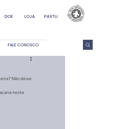
DOE
LOJA
PAXTU
FALE CONOSCO
teira? Não deixe 
bacana nesta 