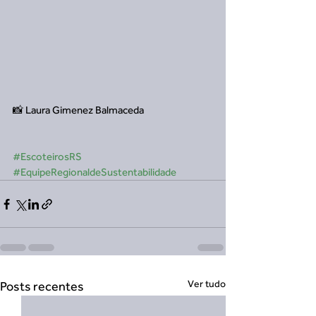
📸 Laura Gimenez Balmaceda
#EscoteirosRS
#EquipeRegionaldeSustentabilidade
Ver tudo
Posts recentes