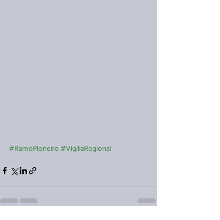
#RamoPioneiro
#VigíliaRegional