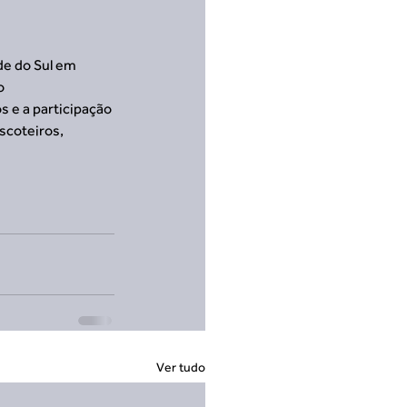
e do Sul em 
o 
 e a participação 
scoteiros, 
Ver tudo