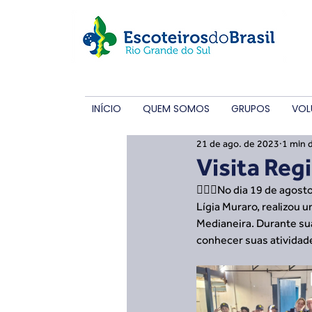
INÍCIO
QUEM SOMOS
GRUPOS
VOL
21 de ago. de 2023
1 min d
Visita Reg
🙋🏼‍♀️No dia 19 de agos
Lígia Muraro, realizou u
Medianeira. Durante sua
conhecer suas atividad