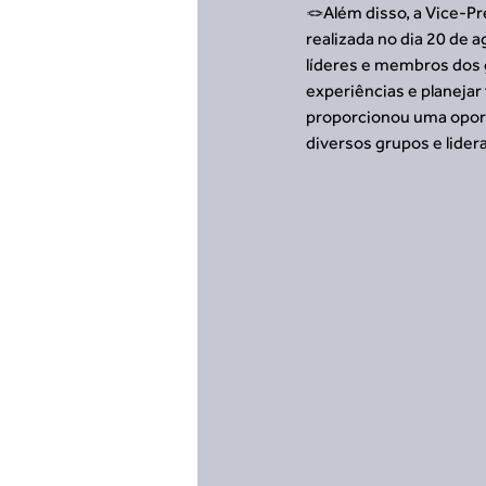
🪢Além disso, a Vice-Pr
realizada no dia 20 de 
líderes e membros dos g
experiências e planejar
proporcionou uma oportu
diversos grupos e lider