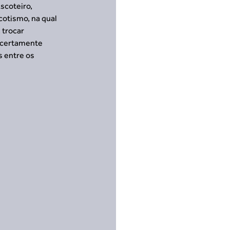
scoteiro, 
cotismo, na qual 
trocar 
o certamente 
 entre os 