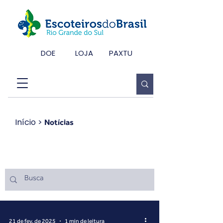
DOE
LOJA
PAXTU
Início
>
Notícias
Notícias
21 de fev. de 2025
1 min de leitura