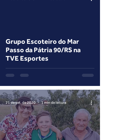
 video
Grupo Escoteiro do Mar
Passo da Pátria 90/RS na
TVE Esportes
21 de set. de 2020
1 min de leitura