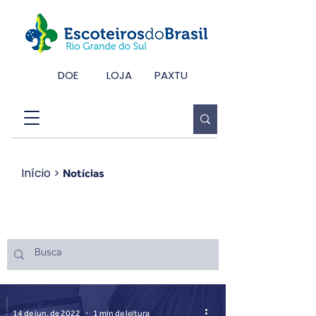
DOE
LOJA
PAXTU
Início
>
Notícias
Notícias
14 de jun. de 2022
1 min de leitura