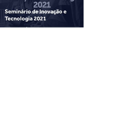
Seminário de Inovação e
Tecnologia 2021
Voltar
Login do Webmaster
Escoteiros do Brasil - Rio Grande do Sul
Rua Castro Alves, 398 - Bairro Independência
CEP
90430-130
- Porto Alegre - RS