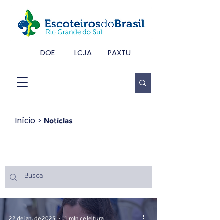
DOE
LOJA
PAXTU
Início
>
Notícias
Notícias
22 de jan. de 2025
1 min de leitura