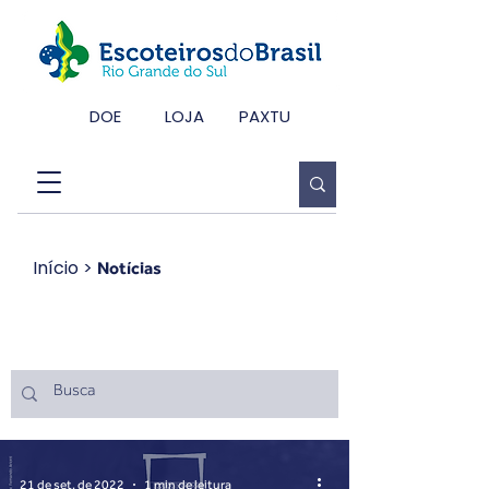
DOE
LOJA
PAXTU
Início
>
Notícias
Notícias
21 de set. de 2022
1 min de leitura