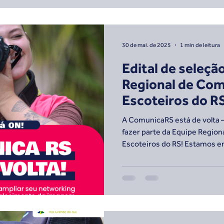
30 de mai. de 2025
1 min de leitura
Edital de seleçã
Regional de Co
Escoteiros do R
A ComunicaRS está de volta —
fazer parte da Equipe Regio
Escoteiros do RS! Estamos 
queiram viver o escotismo por
câmeras, entre palavras, ima