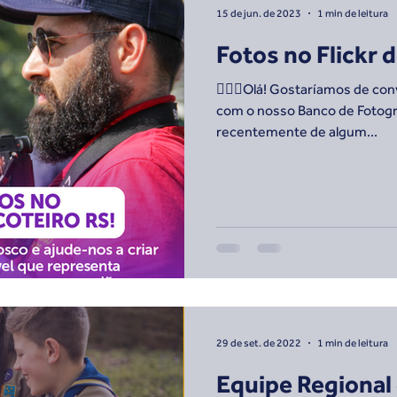
15 de jun. de 2023
1 min de leitura
Fotos no Flickr 
🙋🏼‍♂️Olá! Gostaríamos de co
com o nosso Banco de Fotogra
recentemente de algum...
29 de set. de 2022
1 min de leitura
Equipe Regiona