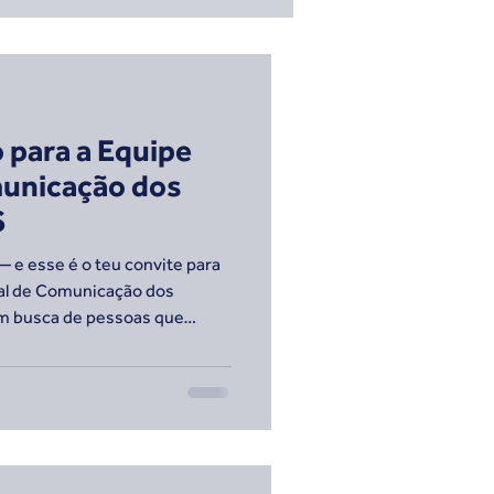
o para a Equipe
municação dos
S
 e esse é o teu convite para
nal de Comunicação dos
em busca de pessoas que
 outro olhar, por trás das
gens, projetos e conexões.