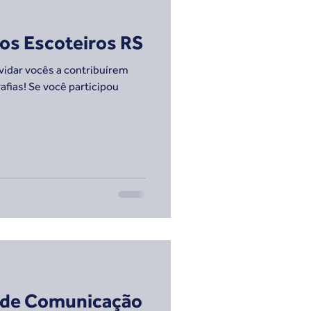
dos Escoteiros RS
nvidar vocês a contribuírem
fias! Se você participou
l de Comunicação