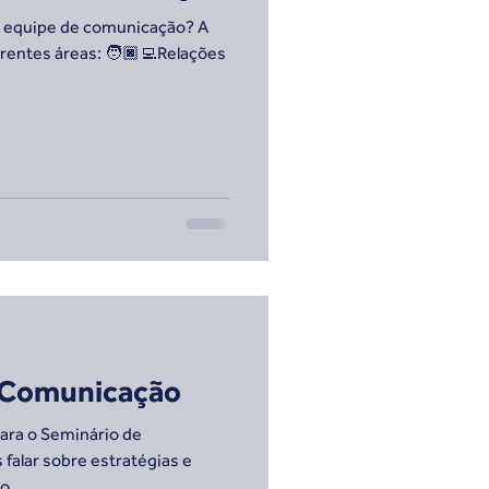
a equipe de comunicação? A
rentes áreas: 🧑🏿‍💻Relações
e Comunicação
para o Seminário de
alar sobre estratégias e
o...