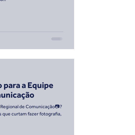
o para a Equipe
municação
pe Regional de Comunicação📷?
que curtam fazer fotografia,