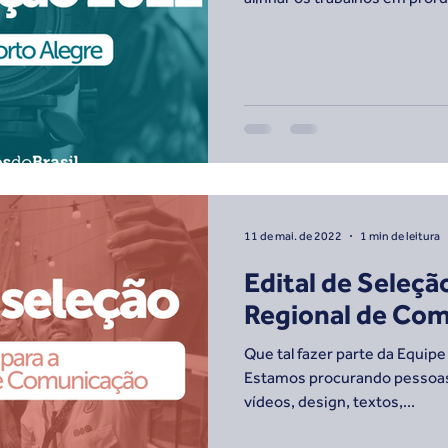
11 de mai. de 2022
1 min de leitura
Edital de Seleçã
Regional de Co
Que tal fazer parte da Equi
Estamos procurando pessoas 
vídeos, design, textos,...