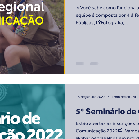
⚜️Você sabe como funciona 
equipe é composta por 4 dife
Públicas, 📸Fotografia,...
15 de jun. de 2022
1 min de leitura
5º Seminário d
Estão abertas as inscrições 
Comunicação 2022📸. Vamos f
alinhar os trabalhos em prol d