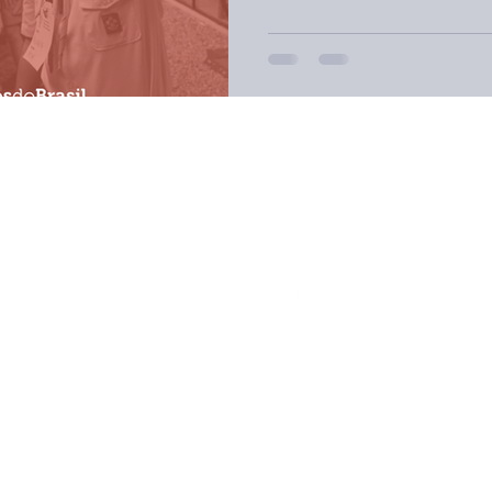
Escoteiros do Brasil - Rio Grande do Sul
Rua Castro Alves, 398 - Bairro Independência
CEP 90430-130 - Porto Alegre - RS
(51) 3330-9784
2020 | Escoteiros do Brasil - Rio Grande do Sul