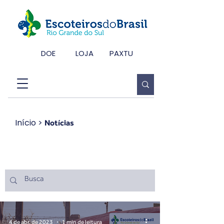
DOE
LOJA
PAXTU
Início
>
Notícias
Notícias
4 de abr. de 2023
1 min de leitura