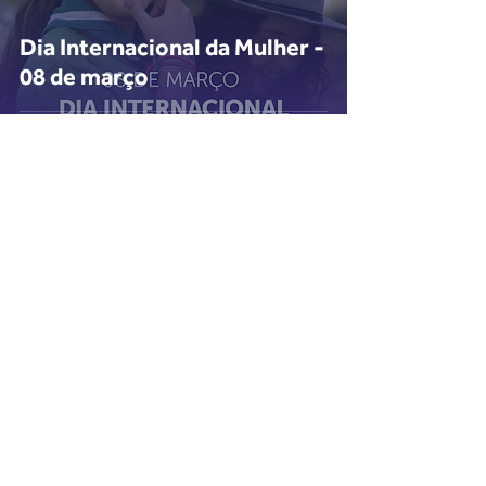
Dia Internacional da Mulher -
08 de março
Voltar
Login do Webmaster
Escoteiros do Brasil - Rio Grande do Sul
Rua Castro Alves, 398 - Bairro Independência
CEP
90430-130
- Porto Alegre - RS