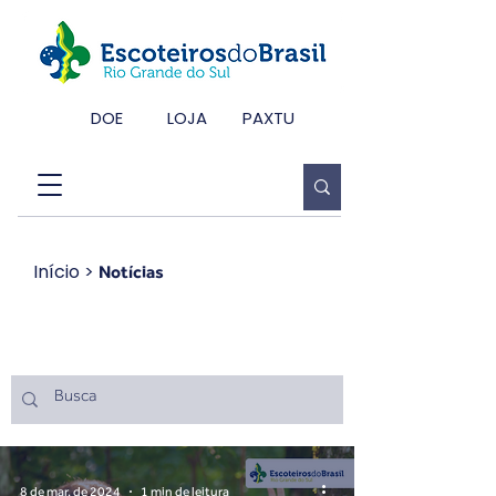
DOE
LOJA
PAXTU
Início
>
Notícias
Notícias
8 de mar. de 2024
1 min de leitura