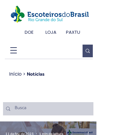
DOE
LOJA
PAXTU
Início
>
Notícias
Notícias
11 de fev. de 2023
1 min de leitura