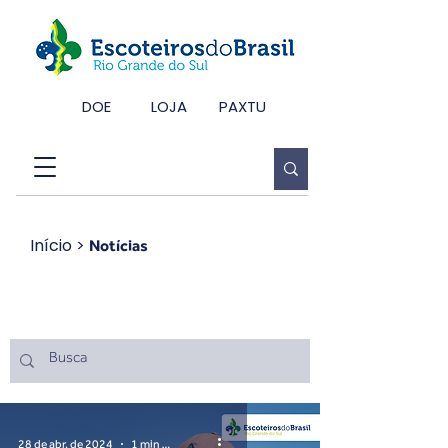
DOE
LOJA
PAXTU
Início
>
Notícias
Notícias
28 de abr. de 2024
1 min de leitura