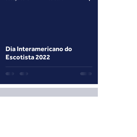
 video
Dia Interamericano do
Escotista 2022
Voltar