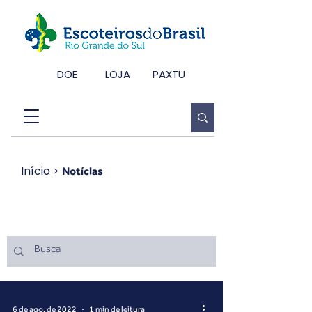
DOE
LOJA
PAXTU
Início
>
Notícias
Notícias
6 de ago. de 2022
1 min de leitura