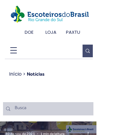
DOE
LOJA
PAXTU
Início
>
Notícias
Notícias
30 de nov. de 2023
1 min de leitura