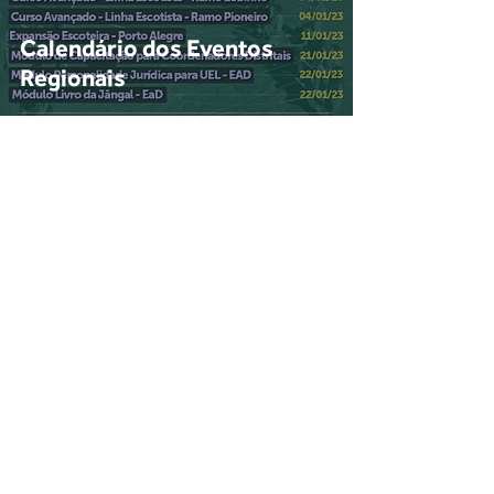
Calendário dos Eventos
Regionais
Voltar
Login do Webmaster
Escoteiros do Brasil - Rio Grande do Sul
Rua Castro Alves, 398 - Bairro Independência
CEP
90430-130
- Porto Alegre - RS