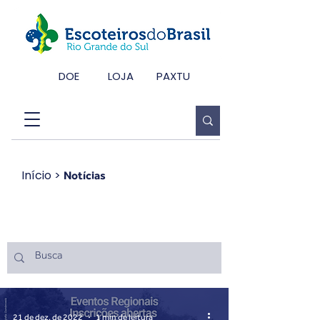
DOE
LOJA
PAXTU
Início
>
Notícias
Notícias
21 de dez. de 2022
1 min de leitura