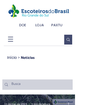
DOE
LOJA
PAXTU
Início
>
Notícias
Notícias
31 de mar. de 2023
1 min de leitura