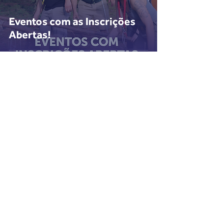
Eventos com as Inscrições
Abertas!
Voltar
Login do Webmaster
Escoteiros do Brasil - Rio Grande do Sul
Rua Castro Alves, 398 - Bairro Independência
CEP
90430-130
- Porto Alegre - RS