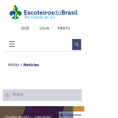
DOE
LOJA
PAXTU
Início
>
Notícias
Notícias
22 de fev. de 2024
1 min de leitura