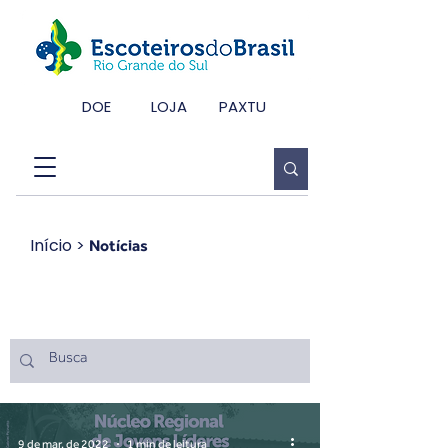
DOE
LOJA
PAXTU
Início
>
Notícias
Notícias
9 de mar. de 2022
1 min de leitura